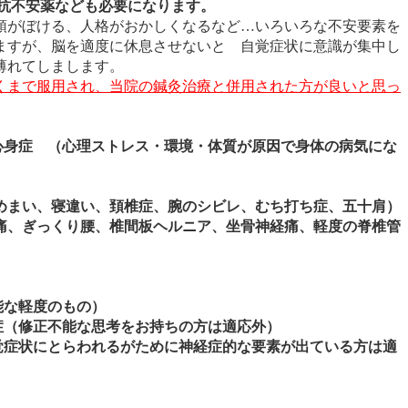
や抗不安薬なども必要になります。
頭がぼける、人格がおかしくなるなど…いろいろな不安要素を
ますが、脳を適度に休息させないと 自覚症状に意識が集中し
薄れてしまします。
くまで服用され、当院の鍼灸治療と併用された方が良いと思っ
心身症 （心理ストレス・環境・体質が原因で身体の病気にな
めまい、寝違い、頚椎症、腕のシビレ、むち打ち症、五十肩）
、ぎっくり腰、椎間板ヘルニア、坐骨神経痛、軽度の脊椎管
能な軽度のもの）
症（修正不能な思考をお持ちの方は適応外）
覚症状にとらわれるがために神経症的な要素が出ている方は適