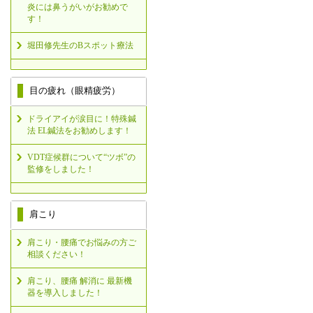
炎には鼻うがいがお勧めで
す！
堀田修先生のBスポット療法
目の疲れ（眼精疲労）
ドライアイが涙目に！特殊鍼
法 EL鍼法をお勧めします！
VDT症候群について“ツボ”の
監修をしました！
肩こり
肩こり・腰痛でお悩みの方ご
相談ください！
肩こり、腰痛 解消に 最新機
器を導入しました！