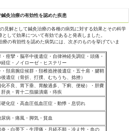
で鍼灸治療の有効性を認めた疾患
所)の見解として鍼灸治療の各種の病気に対する効果とその科学
療として効果について有効であると発表しました。
灸治療の有効性を認めた病気には、次ぎのものを挙げていま
痺・痙攣・脳卒中後遺症・自律神経失調症・頭痛・
神経症・ノイローゼ・ヒステリー
チ・頚肩腕症候群・頚椎捻挫後遺症・五十肩・腱鞘
の後遺症（骨折、打撲、むちうち、捻挫）
消化不良、胃下垂、胃酸過多、下痢、便秘）・胆嚢
・肝炎・胃十二指腸潰瘍・痔疾
脈硬化症・高血圧低血圧症・動悸・息切れ
糖尿病・痛風・脚気・貧血
腺炎・白帯下・生理痛・月経不順・冷え性・血の