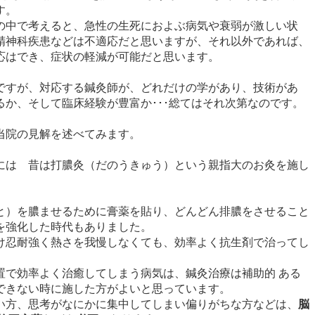
す。
の中で考えると、急性の生死におよぶ病気や衰弱が激しい状
精神科疾患などは不適応だと思いますが、それ以外であれば、
応はでき、症状の軽減が可能だと思います。
ですが、対応する鍼灸師が、どれだけの学があり、技術があ
るか、そして臨床経験が豊富か･･･総てはそれ次第なのです。
当院の見解を述べてみます。
には 昔は打膿灸（だのうきゅう）という親指大のお灸を施し
と）を膿ませるために膏薬を貼り、どんどん排膿をさせること
を強化した時代もありました。
け忍耐強く熱さを我慢しなくても、効率よく抗生剤で治ってし
置で効率よく治癒してしまう病気は、鍼灸治療は補助的 ある
できない時に施した方がよいと思っています。
い方、思考がなにかに集中してしまい偏りがちな方などは、
脳