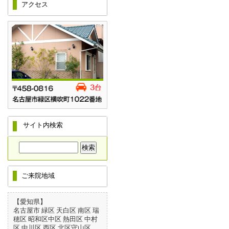
アクセス
サイト内検索
ご来院地域
【愛知県】
名古屋市 緑区 天白区 南区 瑞
穂区 昭和区中区 熱田区 中村
区 中川区 西区 北区守山区