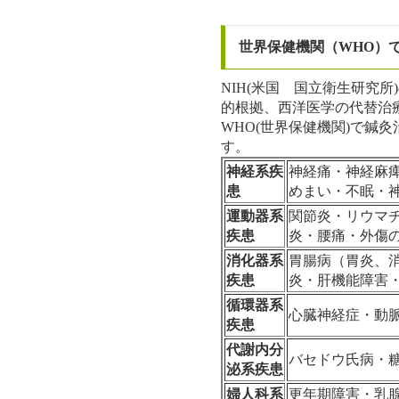
世界保健機関（WHO）
NIH(米国 国立衛生研究
的根拠、西洋医学の代替治
WHO(世界保健機関)で鍼
す。
神経系疾
神経痛・神経麻
患
めまい・不眠・
運動器系
関節炎・リウマ
疾患
炎・腰痛・外傷
消化器系
胃腸病（胃炎、
疾患
炎・肝機能障害
循環器系
心臓神経症・動
疾患
代謝内分
バセドウ氏病・
泌系疾患
婦人科系
更年期障害・乳