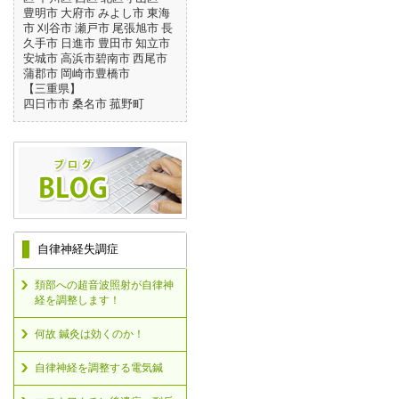
豊明市 大府市 みよし市 東海
市 刈谷市 瀬戸市 尾張旭市 長
久手市 日進市 豊田市 知立市
安城市 高浜市碧南市 西尾市
蒲郡市 岡崎市豊橋市
【三重県】
四日市市 桑名市 菰野町
自律神経失調症
頚部への超音波照射が自律神
経を調整します！
何故 鍼灸は効くのか！
自律神経を調整する電気鍼