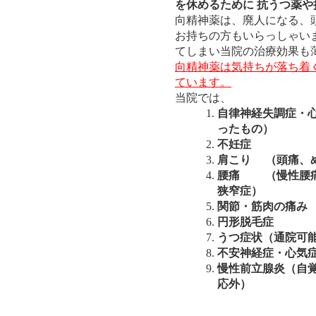
を休めるために 抗うつ薬
向精神薬は、廃人になる、
お持ちの方もいらっしゃい
てしまい当院の治療効果も
向精神薬は気持ちが落ち着
ています。
当院では、
自律神経失調症・
ったもの）
不妊症
肩こり （頭痛、
腰痛 （慢性腰痛
狭窄症）
関節・筋肉の痛み
円形脱毛症
うつ症状（通院可
不安神経症・心気
慢性前立腺炎（自
応外）