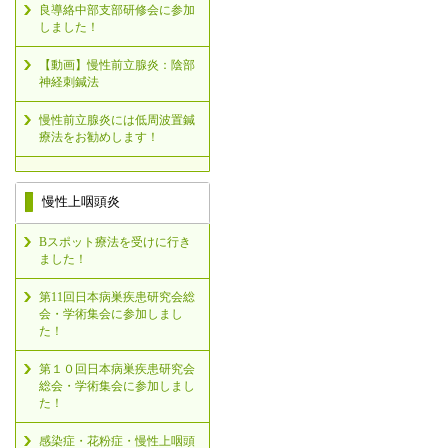
良導絡中部支部研修会に参加
しました！
【動画】慢性前立腺炎：陰部
神経刺鍼法
慢性前立腺炎には低周波置鍼
療法をお勧めします！
慢性上咽頭炎
Bスポット療法を受けに行き
ました！
第11回日本病巣疾患研究会総
会・学術集会に参加しまし
た！
第１０回日本病巣疾患研究会
総会・学術集会に参加しまし
た！
感染症・花粉症・慢性上咽頭