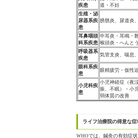
疾患
道・不妊
生殖・泌
尿器系疾
膀胱炎、尿道炎
患
耳鼻咽頭
中耳炎・耳鳴・
科系疾患
喉頭炎・へんと
呼吸器系
気管支炎、喘息
疾患
眼科系疾
眼精疲労・仮性
患
小児神経症（夜
小児科疾
振、不眠）・小
患
弱体質の改善
ライフ治療院の得意な症
WHOでは、鍼灸の有効症