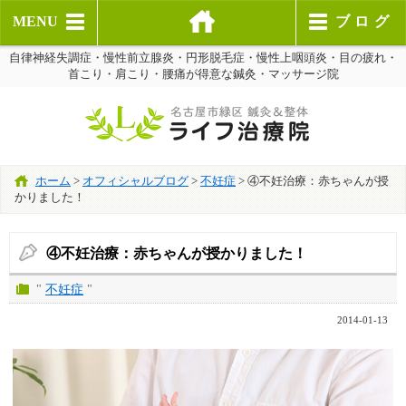
MENU
ブログ
自律神経失調症・慢性前立腺炎・円形脱毛症・慢性上咽頭炎・目の疲れ・
首こり・肩こり・腰痛が得意な鍼灸・マッサージ院
ホーム
>
オフィシャルブログ
>
不妊症
>
④不妊治療：赤ちゃんが授
かりました！
④不妊治療：赤ちゃんが授かりました！
"
不妊症
"
2014-01-13