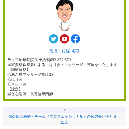
院長：松森 裕司
ライフ治療院院長 予約制052-877-5791
国家資格保持者による、はり灸・マッサージ・整体をいたします。
【国家資格】
◎あん摩マッサージ指圧師
◎はり師
◎きゅう師
【認定】
鍼灸心理師 良導絡専門師
«
鍼灸総合医療・チーム『プロフェッショナル』の勉強会がありまし
た！