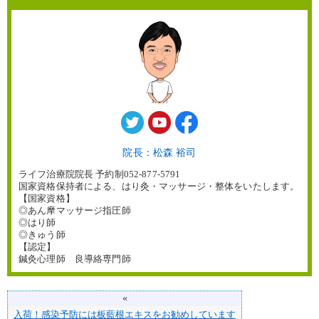
院長：松森 裕司
ライフ治療院院長 予約制052-877-5791
国家資格保持者による、はり灸・マッサージ・整体をいたします。
【国家資格】
◎あん摩マッサージ指圧師
◎はり師
◎きゅう師
【認定】
鍼灸心理師 良導絡専門師
«
入荷！感染予防には板藍根エキスをお勧めしています