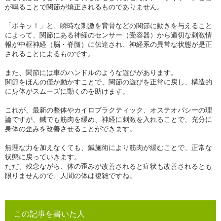
が鳴ることで関節が矯正されるものでありません。
「ボキッ！」と、瞬時な刺激を背骨などの関節に動きを与えること
によって、関節にある神経のセンサー（受容器）から適切な刺激情
報が中枢神経（脳・脊髄）に伝達され、神経系の異常な状態が是正
されることによるものです。
また、関節には車のハンドルのような遊びがあります。
関節をほんの僅か動かすことで、関節の遊びを正常に戻し、構造的
に身体がスムーズに動くのを助けます。
これが、最新の整体やカイロプラクティック、オステオパシーの理
論ですが、鍼でも筋肉を緩め、神経に刺激を入れることで、充分に
身体の歪みを改善させることができます。
無理な力を加えなくても、鍼施術により筋肉が緩むことで、正常な
状態に戻っていきます。
ただ、残念ながら、体の歪みが改善されると症状も改善されるとも
限りませんので、人間の体は複雑ですね。
この記事を書いた人