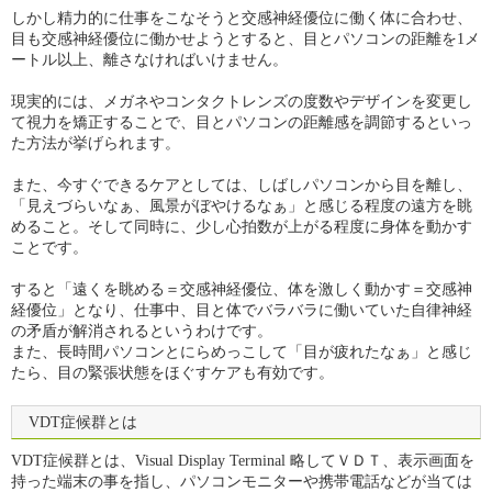
しかし精力的に仕事をこなそうと交感神経優位に働く体に合わせ、
目も交感神経優位に働かせようとすると、目とパソコンの距離を1メ
ートル以上、離さなければいけません。
現実的には、メガネやコンタクトレンズの度数やデザインを変更し
て視力を矯正することで、目とパソコンの距離感を調節するといっ
た方法が挙げられます。
また、今すぐできるケアとしては、しばしパソコンから目を離し、
「見えづらいなぁ、風景がぼやけるなぁ」と感じる程度の遠方を眺
めること。そして同時に、少し心拍数が上がる程度に身体を動かす
ことです。
すると「遠くを眺める＝交感神経優位、体を激しく動かす＝交感神
経優位」となり、仕事中、目と体でバラバラに働いていた自律神経
の矛盾が解消されるというわけです。
また、長時間パソコンとにらめっこして「目が疲れたなぁ」と感じ
たら、目の緊張状態をほぐすケアも有効です。
VDT症候群とは
VDT症候群とは、Visual Display Terminal 略してＶＤＴ、表示画面を
持った端末の事を指し、パソコンモニターや携帯電話などが当ては