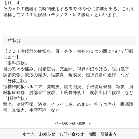
まります。
そのＶＤＴ機器を長時間使用する事で 体や心に影響が出る、これを
総称してＶＤＴ症候群（テクノストレス眼症）といいます。
症状は
【ＶＤＴ症候群の症状を、目・身体・精神の３つの面にわけて記載
します】
『眼科症状』
目の乾きや痛み、眼精疲労、充血間、視界がぼやける、視力低下、
調節緊張、涙液の減少、結膜炎、角膜炎、屈折異常の進行 など
『身体症状』
頚椎椎間板ヘルニア、腱鞘炎、腱周囲炎、手根管症候群、顆炎、肩
腱板症候群、肘部管症候群、上腕骨外側上、胸郭出口症候群 など
『精神症状』
頭痛、食欲不振、過食、イライラ感、めまい、抑うつ症状、睡眠障
害、無気力、生理不順 など
ホーム
お知らせ
お問い合わせ
地図
店舗案内