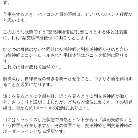
す。
仕事をするとき、パソコンと目の距離は、せいぜい50センチ程度か
と思います。
このような状態ですと“交感神経優位”に働こうとする体とは裏腹
に、目は“副交感神経優位”に働こうとします。
ひとつの身体のなかで同時に交感神経と副交感神経がせめぎ合い、
自律神経にコントロールされた毛様体筋はパニック状態に陥りま
す。
これでは目が疲れて当然です。
解決策は、自律神経の働きを統一させること、つまり矛盾を解消す
ることが必要になります。
遠くを見るときに交感神経、近くを見るときに副交感神経が働く
と、ざっくりと説明しましたが、どちらが優位に働くか、その境界
線は、目から約1メートルの距離にあります。
目にはリラックスした状態で自然とピントが合う『調節安静位』と
いう位置が存在しますが、その位置こそ、交感神経と副交感神経の
ボーダーラインとなる場所です。