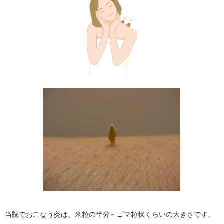
当院でおこなう灸は、米粒の半分～ゴマ粒状くらいの大きさです。