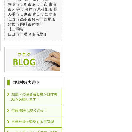
豊明市 大府市 みよし市 東海
市 刈谷市 瀬戸市 尾張旭市 長
久手市 日進市 豊田市 知立市
安城市 高浜市碧南市 西尾市
蒲郡市 岡崎市豊橋市
【三重県】
四日市市 桑名市 菰野町
自律神経失調症
頚部への超音波照射が自律神
経を調整します！
何故 鍼灸は効くのか！
自律神経を調整する電気鍼