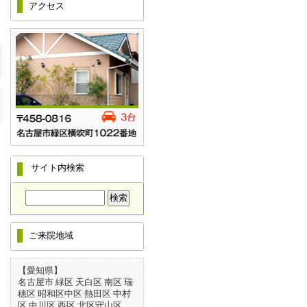
アクセス
サイト内検索
ご来院地域
【愛知県】
名古屋市 緑区 天白区 南区 瑞
穂区 昭和区中区 熱田区 中村
区 中川区 西区 北区守山区