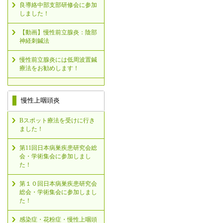
良導絡中部支部研修会に参加
しました！
【動画】慢性前立腺炎：陰部
神経刺鍼法
慢性前立腺炎には低周波置鍼
療法をお勧めします！
慢性上咽頭炎
Bスポット療法を受けに行き
ました！
第11回日本病巣疾患研究会総
会・学術集会に参加しまし
た！
第１０回日本病巣疾患研究会
総会・学術集会に参加しまし
た！
感染症・花粉症・慢性上咽頭