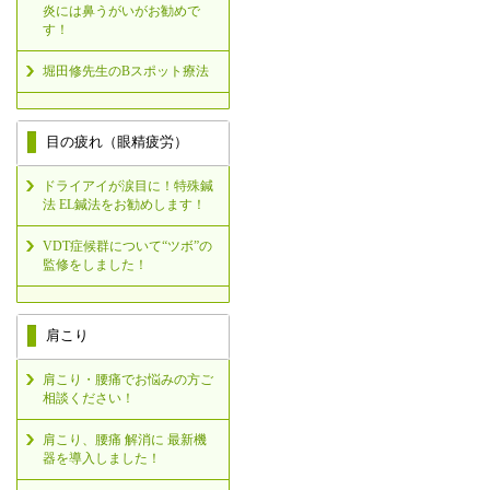
炎には鼻うがいがお勧めで
す！
堀田修先生のBスポット療法
目の疲れ（眼精疲労）
ドライアイが涙目に！特殊鍼
法 EL鍼法をお勧めします！
VDT症候群について“ツボ”の
監修をしました！
肩こり
肩こり・腰痛でお悩みの方ご
相談ください！
肩こり、腰痛 解消に 最新機
器を導入しました！