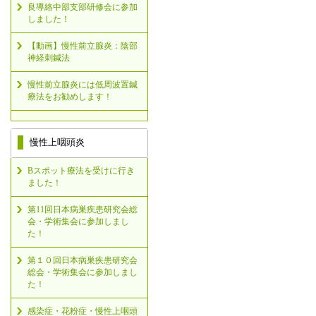
良導絡中部支部研修会に参加
しました！
【動画】慢性前立腺炎：陰部
神経刺鍼法
慢性前立腺炎には低周波置鍼
療法をお勧めします！
慢性上咽頭炎
Bスポット療法を受けに行き
ました！
第11回日本病巣疾患研究会総
会・学術集会に参加しまし
た！
第１０回日本病巣疾患研究会
総会・学術集会に参加しまし
た！
感染症・花粉症・慢性上咽頭