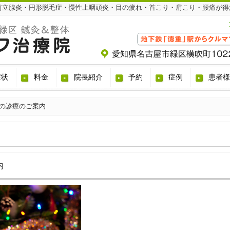
前立腺炎・円形脱毛症・慢性上咽頭炎・目の疲れ・首こり・肩こり・腰痛が得
症状
料金
院長紹介
予約
症例
患者様
の診療のご案内
内