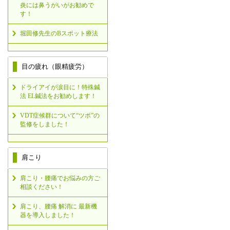
炎には鼻うがいがお勧めで
す！
堀田修先生のBスポット療法
目の疲れ（眼精疲労）
ドライアイが涙目に！特殊鍼
法 EL鍼法をお勧めします！
VDT症候群について“ツボ”の
監修をしました！
肩こり
肩こり・腰痛でお悩みの方ご
相談ください！
肩こり、腰痛 解消に 最新機
器を導入しました！