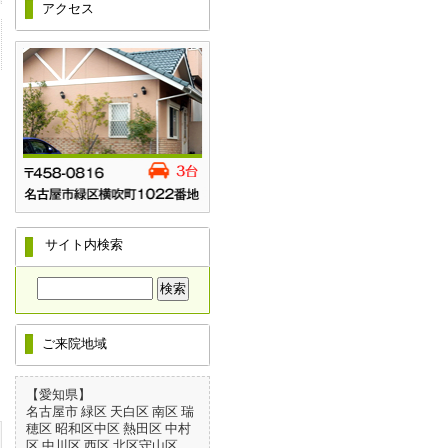
アクセス
サイト内検索
ご来院地域
【愛知県】
名古屋市 緑区 天白区 南区 瑞
穂区 昭和区中区 熱田区 中村
区 中川区 西区 北区守山区