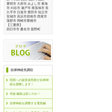
豊明市 大府市 みよし市 東海
市 刈谷市 瀬戸市 尾張旭市 長
久手市 日進市 豊田市 知立市
安城市 高浜市碧南市 西尾市
蒲郡市 岡崎市豊橋市
【三重県】
四日市市 桑名市 菰野町
自律神経失調症
頚部への超音波照射が自律神
経を調整します！
何故 鍼灸は効くのか！
自律神経を調整する電気鍼