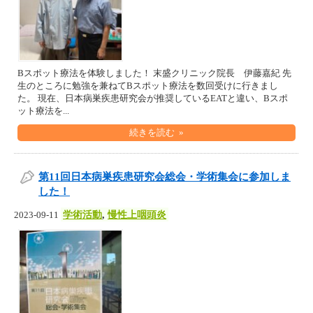
Bスポット療法を体験しました！ 末盛クリニック院長 伊藤嘉紀 先
生のところに勉強を兼ねてBスポット療法を数回受けに行きまし
た。 現在、日本病巣疾患研究会が推奨しているEATと違い、Bスポ
ット療法を...
続きを読む »
第11回日本病巣疾患研究会総会・学術集会に参加しま
した！
学術活動
,
慢性上咽頭炎
2023-09-11