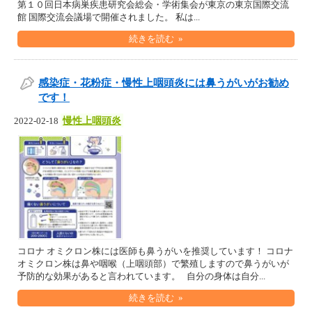
第１０回日本病巣疾患研究会総会・学術集会が東京の東京国際交流
館 国際交流会議場で開催されました。 私は...
続きを読む »
感染症・花粉症・慢性上咽頭炎には鼻うがいがお勧め
です！
慢性上咽頭炎
2022-02-18
コロナ オミクロン株には医師も鼻うがいを推奨しています！ コロナ
オミクロン株は鼻や咽喉（上咽頭部）で繁殖しますので鼻うがいが
予防的な効果があると言われています。 自分の身体は自分...
続きを読む »