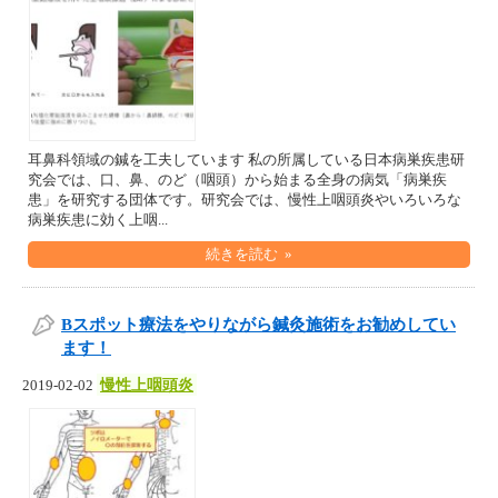
耳鼻科領域の鍼を工夫しています 私の所属している日本病巣疾患研
究会では、口、鼻、のど（咽頭）から始まる全身の病気「病巣疾
患」を研究する団体です。研究会では、慢性上咽頭炎やいろいろな
病巣疾患に効く上咽...
続きを読む »
Bスポット療法をやりながら鍼灸施術をお勧めしてい
ます！
慢性上咽頭炎
2019-02-02