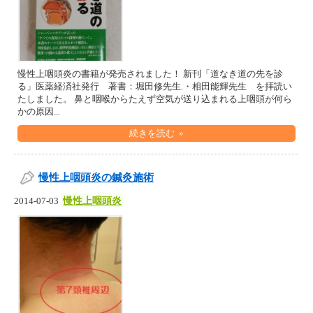
慢性上咽頭炎の書籍が発売されました！ 新刊「道なき道の先を診
る」医薬経済社発行 著書：堀田修先生.・相田能輝先生 を拝読い
たしました。 鼻と咽喉からたえず空気が送り込まれる上咽頭が何ら
かの原因...
続きを読む »
慢性上咽頭炎の鍼灸施術
慢性上咽頭炎
2014-07-03