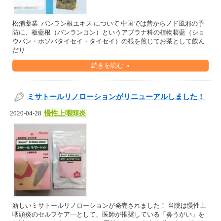
松浦薬業 バンラン根エキス について 中国では昔からノド風邪の予
防に、板藍根（バンランコン）というアブラナ科の植物菘藍（ショ
ウバン・ホソバタイセイ・タイセイ）の根を煎じてお茶として飲ん
だり...
続きを読む »
ミサトールリノローションがリニューアルしました！
慢性上咽頭炎
2020-04-28
新しいミサトールリノローションが発売されました！ 当院は慢性上
咽頭炎のセルフケア―として、医師が推奨している「鼻うがい」を