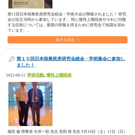
第11回日本病巣疾患研究会総会・学術大会が開催されました！ 研究
会が設立当時から参加しています。 特に慢性上咽頭炎やそれに付随
する症状については、最新の情報を得るために研究会で知識を深め
ています。...
続きを読む »
第１０回日本病巣疾患研究会総会・学術集会に参加し
ました！
学術活動
,
慢性上咽頭炎
2022-09-12
堀田 修 理事長 今井一彰 先生 長田 裕 先生 9月10日（土）11日（日）