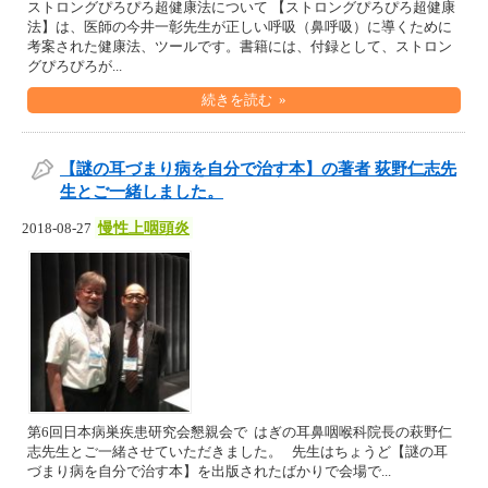
ストロングぴろぴろ超健康法について 【ストロングぴろぴろ超健康
法】は、医師の今井一彰先生が正しい呼吸（鼻呼吸）に導くために
考案された健康法、ツールです。書籍には、付録として、ストロン
グぴろぴろが...
続きを読む »
【謎の耳づまり病を自分で治す本】の著者 荻野仁志先
生とご一緒しました。
慢性上咽頭炎
2018-08-27
第6回日本病巣疾患研究会懇親会で はぎの耳鼻咽喉科院長の萩野仁
志先生とご一緒させていただきました。 先生はちょうど【謎の耳
づまり病を自分で治す本】を出版されたばかりで会場で...