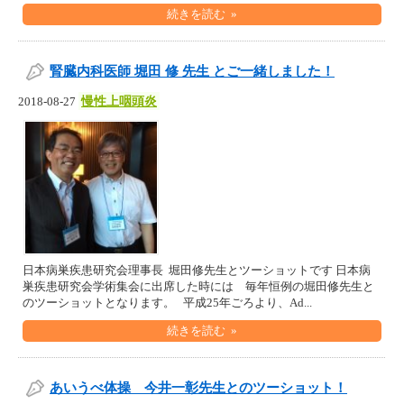
続きを読む »
腎臓内科医師 堀田 修 先生 とご一緒しました！
慢性上咽頭炎
2018-08-27
日本病巣疾患研究会理事長 堀田修先生とツーショットです 日本病
巣疾患研究会学術集会に出席した時には 毎年恒例の堀田修先生と
のツーショットとなります。 平成25年ごろより、Ad...
続きを読む »
あいうべ体操 今井一彰先生とのツーショット！