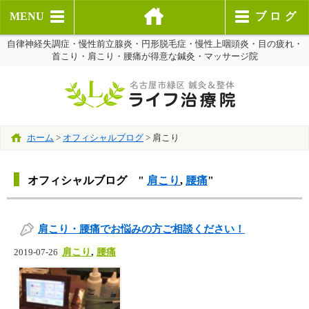
MENU
ブログ
自律神経失調症・慢性前立腺炎・円形脱毛症・慢性上咽頭炎・目の疲れ・
首こり・肩こり・腰痛が得意な鍼灸・マッサージ院
ホーム
>
オフィシャルブログ
>
肩こり
オフィシャルブログ "
肩こり
,
腰痛
"
肩こり・腰痛でお悩みの方ご相談ください！
肩こり
,
腰痛
2019-07-26