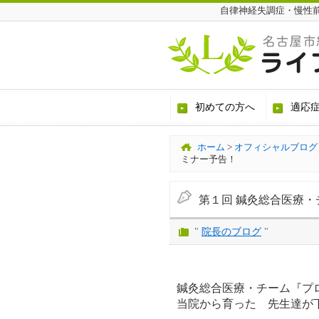
自律神経失調症・慢性
初めての方へ
適応
ホーム
>
オフィシャルブログ
ミナー予告！
第１回 鍼灸総合医療
"
院長のブログ
"
鍼灸総合医療・チーム『プ
当院から育った 先生達が