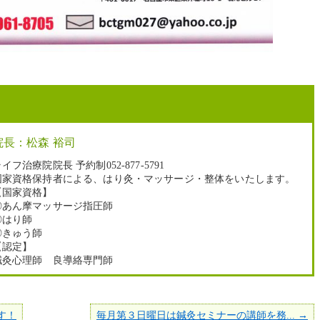
院長：松森 裕司
イフ治療院院長 予約制052-877-5791
国家資格保持者による、はり灸・マッサージ・整体をいたします。
【国家資格】
◎あん摩マッサージ指圧師
◎はり師
◎きゅう師
【認定】
鍼灸心理師 良導絡専門師
す！
毎月第３日曜日は鍼灸セミナーの講師を務... →