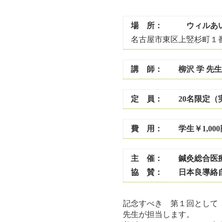
場 所： ウィルあい
名古屋市東区上竪杉町１番地 ℡
講 師： 柳沢 学 先生
定 員： 20名限定（
費 用： 学生￥1,000
主 催： 鍼灸総合医療
協 賛： 日本良導絡自
記念すべき 第１回として
先生が担当します。