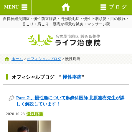
MENU
ブログ
自律神経失調症・慢性前立腺炎・円形脱毛症・慢性上咽頭炎・目の疲れ・
首こり・肩こり・腰痛が得意な鍼灸・マッサージ院
ホーム
>
オフィシャルブログ
>
慢性疼痛
オフィシャルブログ "
慢性疼痛
"
Part ２、慢性痛について麻酔科医師 北原雅樹先生が詳
しく解説しています！
慢性疼痛
2020-10-28