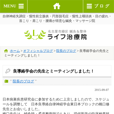
MENU
ブログ
自律神経失調症・慢性前立腺炎・円形脱毛症・慢性上咽頭炎・目の疲れ・
首こり・肩こり・腰痛が得意な鍼灸・マッサージ院
ホーム
>
オフィシャルブログ
>
院長のブログ
>
良導絡学会の先生と
ミーティングしました！
良導絡学会の先生とミーティングしました！
"
院長のブログ
"
2015-09-07
日本病巣疾患研究会に参加するために上京しましたので、スケジュ
ールを調整して 日本良導絡自律神経学会東日本ブロックの橋口修
先生とお会いしました。
橋口先生は、鍼灸師・柔道整復師でもあり 現代医学の臨床検査技