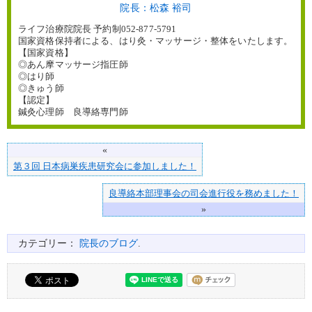
院長：松森 裕司
ライフ治療院院長 予約制052-877-5791
国家資格保持者による、はり灸・マッサージ・整体をいたします。
【国家資格】
◎あん摩マッサージ指圧師
◎はり師
◎きゅう師
【認定】
鍼灸心理師 良導絡専門師
«
第３回 日本病巣疾患研究会に参加しました！
良導絡本部理事会の司会進行役を務めました！
»
カテゴリー：
院長のブログ
.