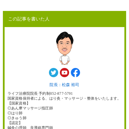
この記事を書いた人
院長：松森 裕司
ライフ治療院院長 予約制052-877-5791
国家資格保持者による、はり灸・マッサージ・整体をいたします。
【国家資格】
◎あん摩マッサージ指圧師
◎はり師
◎きゅう師
【認定】
鍼灸心理師 良導絡専門師