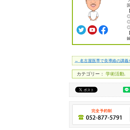
← 名古屋医専で良導絡の講義
カテゴリー：
学術活動
.