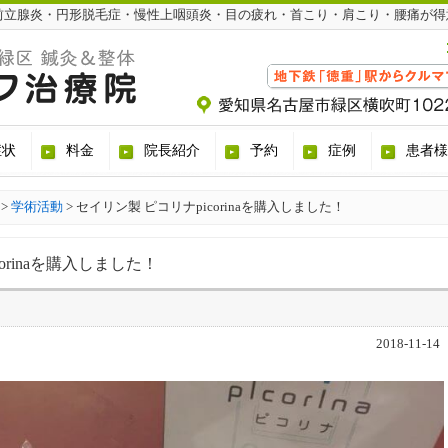
前立腺炎・円形脱毛症・慢性上咽頭炎・目の疲れ・首こり・肩こり・腰痛が得
症状
料金
院長紹介
予約
症例
患者様
>
学術活動
>
セイリン製 ピコリナpicorinaを購入しました！
orinaを購入しました！
2018-11-14