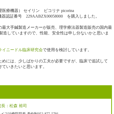
療機器） セイリン ピコリナ picorina
器認証番号 229AABZX00058000 を購入しました。
の最大手鍼製造メーカーが販売、理学療法器製造販売の国内最
製造していますので、性能、安全性は申し分ないかと思いま
ライニードル臨床研究会
で使用を検討しています。
ためには、少しばかりの工夫が必要ですが、臨床で追試して
けていきたいと思います。
院長：松森 裕司
イフ治療院院長 予約制052-877-5791