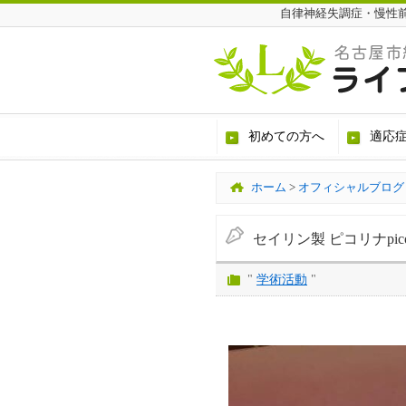
自律神経失調症・慢性
初めての方へ
適応
ホーム
>
オフィシャルブログ
セイリン製 ピコリナpic
"
学術活動
"