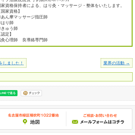
国家資格保持者による、はり灸・マッサージ・整体をいたします。
【国家資格】
◎あん摩マッサージ指圧師
◎はり師
◎きゅう師
【認定】
鍼灸心理師 良導絡専門師
をしました！
業界の活動 →