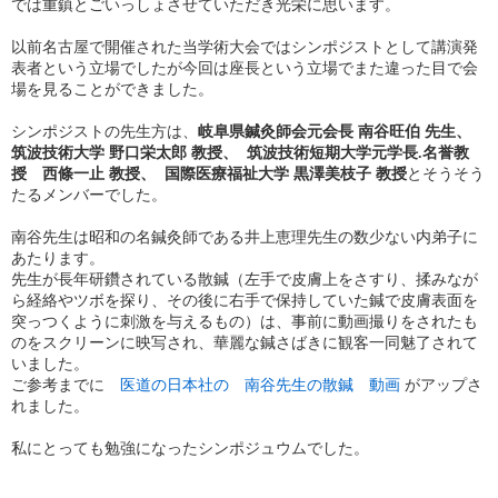
では重鎮とごいっしょさせていただき光栄に思います。
以前名古屋で開催された当学術大会ではシンポジストとして講演発
表者という立場でしたが今回は座長という立場でまた違った目で会
場を見ることができました。
シンポジストの先生方は、
岐阜県鍼灸師会元会長 南谷旺伯 先生、
筑波技術大学 野口栄太郎 教授、 筑波技術短期大学元学長.名誉教
授 西條一止 教授、 国際医療福祉大学 黒澤美枝子 教授
とそうそう
たるメンバーでした。
南谷先生は昭和の名鍼灸師である井上恵理先生の数少ない内弟子に
あたります。
先生が長年研鑽されている散鍼（左手で皮膚上をさすり、揉みなが
ら経絡やツボを探り、その後に右手で保持していた鍼で皮膚表面を
突っつくように刺激を与えるもの）は、事前に動画撮りをされたも
のをスクリーンに映写され、華麗な鍼さばきに観客一同魅了されて
いました。
ご参考までに
医道の日本社の 南谷先生の散鍼 動画
がアップさ
れました。
私にとっても勉強になったシンポジュウムでした。