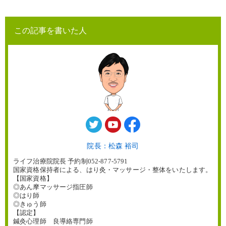
この記事を書いた人
院長：松森 裕司
ライフ治療院院長 予約制052-877-5791
国家資格保持者による、はり灸・マッサージ・整体をいたします。
【国家資格】
◎あん摩マッサージ指圧師
◎はり師
◎きゅう師
【認定】
鍼灸心理師 良導絡専門師