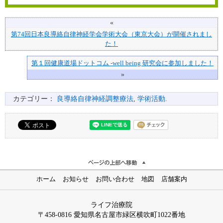
«
第74回日本良導絡自律神経学会学術大会（東京大会）が開催されまし
た！
第１回健康道場ドットコム -well being 研究会に参加しました！
»
カテゴリー：
良導絡自律神経調整療法
,
学術活動
.
ホーム
お知らせ
お問い合わせ
地図
店舗案内
ライフ治療院
〒458-0816 愛知県名古屋市緑区横吹町1022番地